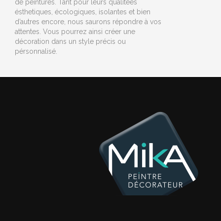
de peintures. Tant pour leurs qualitées
ésthetiques, écologiques, isolantes et bien
d’autres encore, nous saurons répondre à vos
attentes. Vous pourrez ainsi créer une
décoration dans un style précis ou
pérsonnalisé.